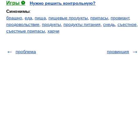
Игры ⚽
Нужно решить контрольную?
Синонимы
:
брашно
,
еда
,
пища
,
пищевые продукты
,
припасы
,
провиант
,
продовольствие
,
продукты
,
продукты питания
,
снедь
,
съестное
,
съестные припасы
,
харчи
проблема
провинция