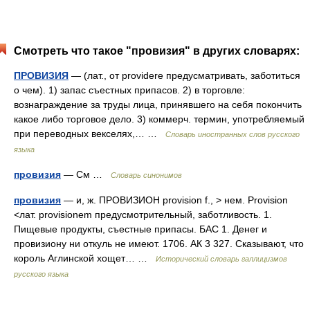
Смотреть что такое "провизия" в других словарях:
ПРОВИЗИЯ
— (лат., от providere предусматривать, заботиться
о чем). 1) запас съестных припасов. 2) в торговле:
вознаграждение за труды лица, принявшего на себя покончить
какое либо торговое дело. 3) коммерч. термин, употребляемый
при переводных векселях,… …
Словарь иностранных слов русского
языка
провизия
— См …
Словарь синонимов
провизия
— и, ж. ПРОВИЗИОН provision f., > нем. Provision
<лат. provisionem предусмотрительный, заботливость. 1.
Пищевые продукты, съестные припасы. БАС 1. Денег и
провизиону ни откуль не имеют. 1706. АК 3 327. Сказывают, что
король Аглинской хощет… …
Исторический словарь галлицизмов
русского языка